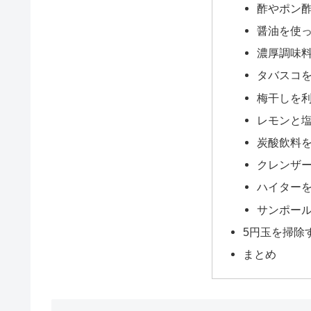
酢やポン
醤油を使
濃厚調味
タバスコ
梅干しを
レモンと
炭酸飲料
クレンザ
ハイター
サンポー
5円玉を掃除
まとめ