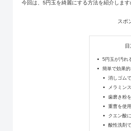
今回は、5円玉を綺麗にする方法を紹介します
スポ
目
5円玉が汚れ
簡単で効果的
消しゴム
メラミン
歯磨き粉
重曹を使
クエン酸
酸性洗剤