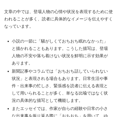
文章の中では、登場人物の心情や状況を表現するために使
われることが多く、読者に具体的なイメージを伝えやすく
なっています。
小説の一節に「騒がしくておちおち眠れなかった」
と描かれることもあります。こうした描写は、登場
人物の不安や落ち着けない状況を鮮明に示す効果が
あります。
新聞記事やコラムでは「おちおち話していられない
状況」と表現される場合もあります。日常生活や事
件・出来事の忙しさ、緊張感を読者に伝える表現と
して用いられることが多く、単なる比喩ではなく状
況の具体的な描写として機能します。
またエッセイでは、作家が自らの経験や日常の小さ
な出来事を振り返る際に「おちおち」を用いて、ゆ