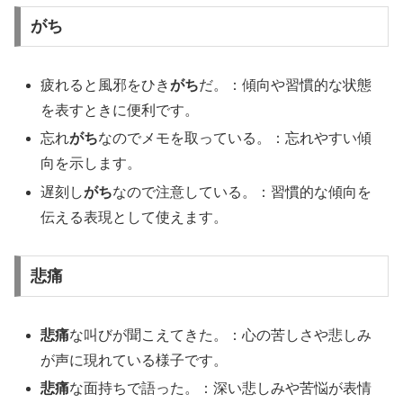
がち
疲れると風邪をひき
がち
だ。：傾向や習慣的な状態
を表すときに便利です。
忘れ
がち
なのでメモを取っている。：忘れやすい傾
向を示します。
遅刻し
がち
なので注意している。：習慣的な傾向を
伝える表現として使えます。
悲痛
悲痛
な叫びが聞こえてきた。：心の苦しさや悲しみ
が声に現れている様子です。
悲痛
な面持ちで語った。：深い悲しみや苦悩が表情