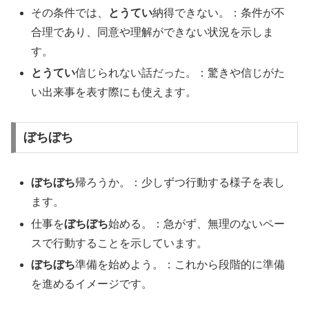
その条件では、
とうてい
納得できない。：条件が不
合理であり、同意や理解ができない状況を示しま
す。
とうてい
信じられない話だった。：驚きや信じがた
い出来事を表す際にも使えます。
ぼちぼち
ぼちぼち
帰ろうか。：少しずつ行動する様子を表し
ます。
仕事を
ぼちぼち
始める。：急がず、無理のないペー
スで行動することを示しています。
ぼちぼち
準備を始めよう。：これから段階的に準備
を進めるイメージです。