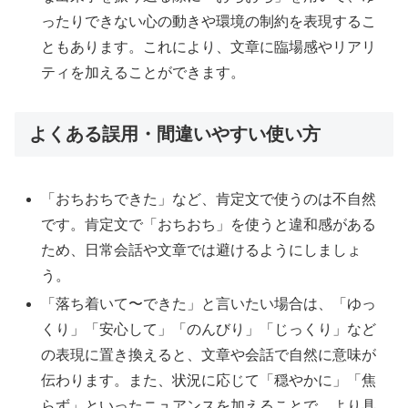
ったりできない心の動きや環境の制約を表現するこ
ともあります。これにより、文章に臨場感やリアリ
ティを加えることができます。
よくある誤用・間違いやすい使い方
「おちおちできた」など、肯定文で使うのは不自然
です。肯定文で「おちおち」を使うと違和感がある
ため、日常会話や文章では避けるようにしましょ
う。
「落ち着いて〜できた」と言いたい場合は、「ゆっ
くり」「安心して」「のんびり」「じっくり」など
の表現に置き換えると、文章や会話で自然に意味が
伝わります。また、状況に応じて「穏やかに」「焦
らず」といったニュアンスを加えることで、より具