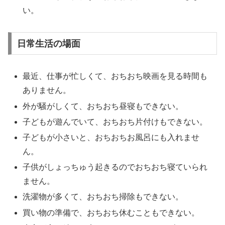
い。
日常生活の場面
最近、仕事が忙しくて、おちおち映画を見る時間も
ありません。
外が騒がしくて、おちおち昼寝もできない。
子どもが遊んでいて、おちおち片付けもできない。
子どもが小さいと、おちおちお風呂にも入れませ
ん。
子供がしょっちゅう起きるのでおちおち寝ていられ
ません。
洗濯物が多くて、おちおち掃除もできない。
買い物の準備で、おちおち休むこともできない。