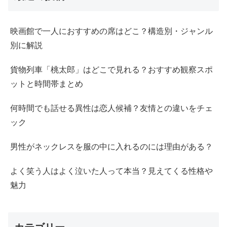
映画館で一人におすすめの席はどこ？構造別・ジャンル
別に解説
貨物列車「桃太郎」はどこで見れる？おすすめ観察スポ
ットと時間帯まとめ
何時間でも話せる異性は恋人候補？友情との違いをチェ
ック
男性がネックレスを服の中に入れるのには理由がある？
よく笑う人はよく泣いた人って本当？見えてくる性格や
魅力