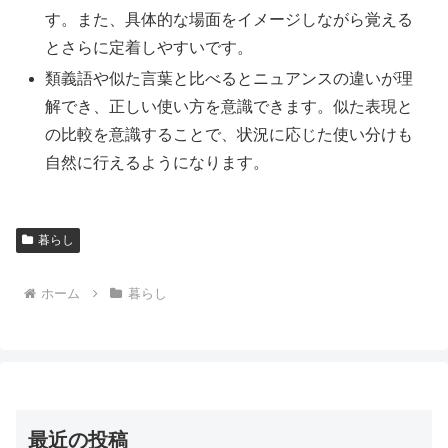
す。また、具体的な場面をイメージしながら覚える
とさらに定着しやすいです。
類義語や似た言葉と比べるとニュアンスの違いが理
解でき、正しい使い方を意識できます。似た表現と
の比較を意識することで、状況に応じた使い分けも
自然に行えるようになります。
暮らし
ホーム
暮らし
最近の投稿