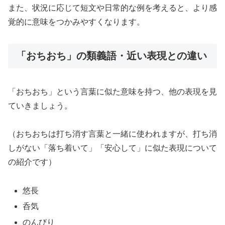
また、状況に応じて短文や日常的な例を考えると、より感
覚的に意味をつかみやすくなります。
「おちおち」の類義語・近い表現との違い
「おちおち」という言葉に似た意味を持つ、他の表現を見
ていきましょう。
（おちおちは打ち消す言葉と一緒に使われますが、打ち消
しがない「落ち着いて」「安心して」に似た表現について
の紹介です）
悠長
呑気
のんびり