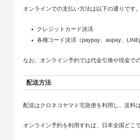
オンラインでの支払い方法は以下の通りです
クレジットカード決済
各種コード決済（paypay、aupay、LIN
なお、オンライン予約では代金引換や現金で
配送方法
配送はクロネコヤマト宅急便を利用し、送料は全
オンライン予約を利用すれば、日本全国どこ