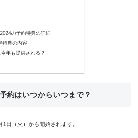
2024の予約特典の詳細
限定特典の内容
は今年も提供される？
の予約はいつからいつまで？
0月1日（火）から開始されます。