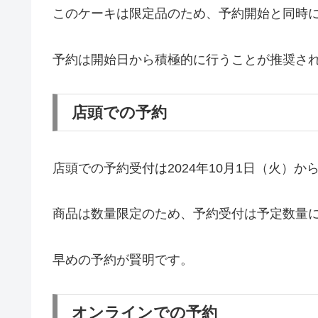
このケーキは限定品のため、予約開始と同時
予約は開始日から積極的に行うことが推奨さ
店頭での予約
店頭での予約受付は2024年10月1日（火）か
商品は数量限定のため、予約受付は予定数量
早めの予約が賢明です。
オンラインでの予約