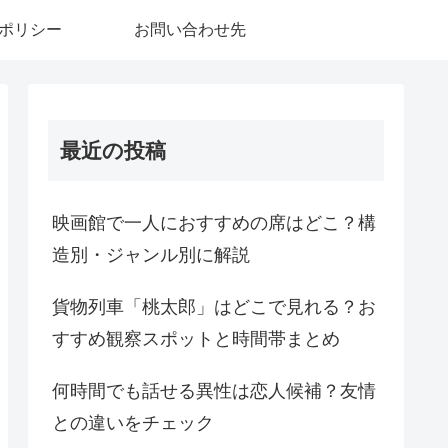
ポリシー
お問い合わせ先
最近の投稿
映画館で一人におすすめの席はどこ？構
造別・ジャンル別に解説
貨物列車「桃太郎」はどこで見れる？お
すすめ観察スポットと時間帯まとめ
何時間でも話せる異性は恋人候補？友情
との違いをチェック