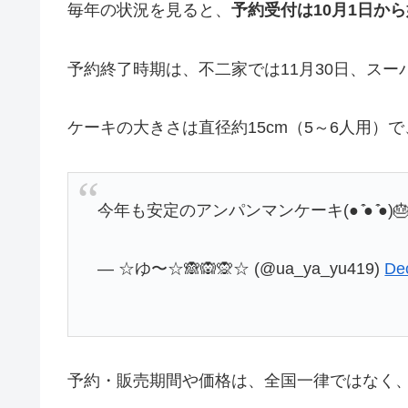
毎年の状況を見ると、
予約受付は10月1日か
予約終了時期は、不二家では11月30日、スー
ケーキの大きさは直径約15cm（5～6人用）で
今年も安定のアンパンマンケーキ(● ̍̑● ̍̑●)
— ☆ゆ〜☆🙈🙉🙊☆ (@ua_ya_yu419)
De
予約・販売期間や価格は、全国一律ではなく