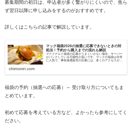
募集期間の初日は、申込者が多く繋がりにくいので、焦ら
ず翌日以降に申し込みをするのがおすすめです。
詳しくはこちらの記事で解説しています。
マック福袋2026の抽選に応募できないときの対
処法！予約から購入までの流れも解説
マクドナルド福袋の応募がうまくいかない場合、サーバー
がパンクしている可能性が高いです。マックの福袋は非常
に人気で、事前抽選販売の応募には、多くのアクセスが集
中するためです。何度か試してみるのもよいですが、先着
順ではないので、焦らず、混雑が少...
chimoniri.com
福袋の予約（抽選への応募）～ 受け取り方についてもま
とめています。
初めて応募を考えている方など、よかったら参考にしてく
ださい。